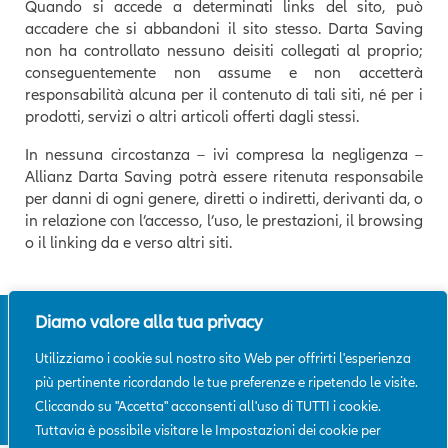
Quando si accede a determinati links del sito, può
accadere che si abbandoni il sito stesso. Darta Saving
non ha controllato nessuno deisiti collegati al proprio;
conseguentemente non assume e non accetterà
responsabilità alcuna per il contenuto di tali siti, né per i
prodotti, servizi o altri articoli offerti dagli stessi.
In nessuna circostanza – ivi compresa la negligenza –
Allianz Darta Saving potrà essere ritenuta responsabile
per danni di ogni genere, diretti o indiretti, derivanti da, o
in relazione con l’accesso, l’uso, le prestazioni, il browsing
o il linking da e verso altri siti.
Diamo valore alla tua privacy
Mappa del sito
|
Glossario
|
Note
legali
|
Privacy
|
Aiuto
|
Conflitto
Utilizziamo i cookie sul nostro sito Web per offrirti l'esperienza
d'interessi
|
Reclami
|
SpeakUp@Allianz
più pertinente ricordando le tue preferenze e ripetendo le visite.
Cliccando su "Accetta" acconsenti all'uso di TUTTI i cookie.
© Allianz Darta Saving 2026
Tuttavia è possibile visitare le Impostazioni dei cookie per