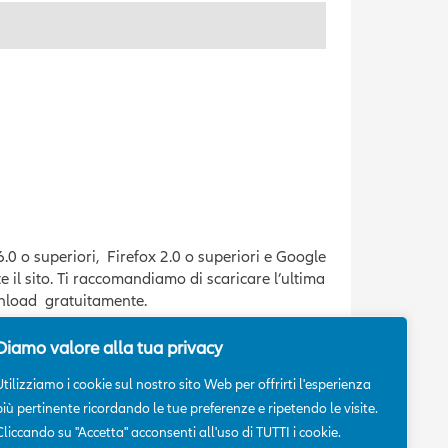
6.0 o superiori, Firefox 2.0 o superiori e Google
 il sito. Ti raccomandiamo di scaricare l’ultima
ownload gratuitamente.
Diamo valore alla tua privacy
at (.pdf). Se il tuo computer è sprovvisto del
Utilizziamo i cookie sul nostro sito Web per offrirti l'esperienza
ente sul sito di Adobe.
più pertinente ricordando le tue preferenze e ripetendo le visite.
Cliccando su "Accetta" acconsenti all'uso di TUTTI i cookie.