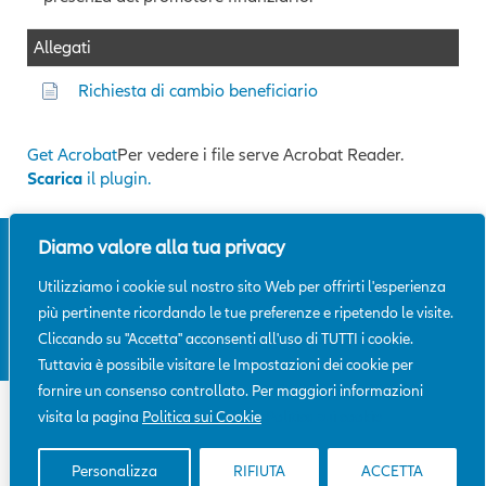
Allegati
Richiesta di cambio beneficiario
Get Acrobat
Per vedere i file serve Acrobat Reader.
Scarica
il plugin.
Diamo valore alla tua privacy
Mappa del sito
|
Glossario
|
Note
legali
|
Privacy
|
Aiuto
|
Conflitto
Utilizziamo i cookie sul nostro sito Web per offrirti l'esperienza
d'interessi
|
Reclami
|
SpeakUp@Allianz
più pertinente ricordando le tue preferenze e ripetendo le visite.
Cliccando su "Accetta" acconsenti all'uso di TUTTI i cookie.
© Allianz Darta Saving 2026
Tuttavia è possibile visitare le Impostazioni dei cookie per
fornire un consenso controllato. Per maggiori informazioni
Allianz Darta Saving è il nome commerciale di Darta Saving Life
visita la pagina
Politica sui Cookie
Politica sui cookie
Assurance Dac.
Sede legale: Maple House, Temple Road, Blackrock, Co. Dublin,
IRELAND | Tel. +353 1 242 2300 | Fax +353 1 242 2302
Personalizza
RIFIUTA
ACCETTA
Cap. soc. € 5.000.000 int. Versato | Company Reg. No.: 365015 | VAT.