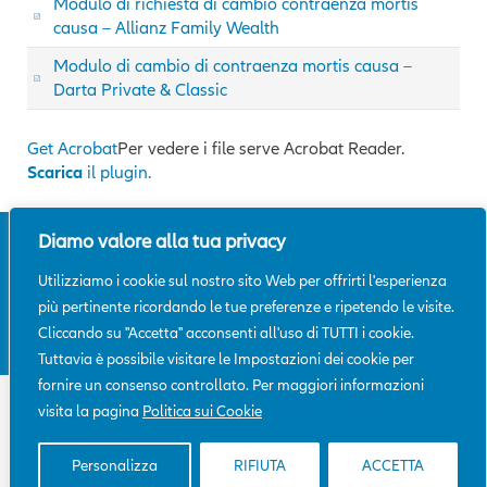
Modulo di richiesta di cambio contraenza mortis
causa – Allianz Family Wealth
Modulo di cambio di contraenza mortis causa –
Darta Private & Classic
Get Acrobat
Per vedere i file serve Acrobat Reader.
Scarica
il plugin.
Diamo valore alla tua privacy
Mappa del sito
|
Glossario
|
Note
legali
|
Privacy
|
Aiuto
|
Conflitto
Utilizziamo i cookie sul nostro sito Web per offrirti l'esperienza
d'interessi
|
Reclami
|
SpeakUp@Allianz
più pertinente ricordando le tue preferenze e ripetendo le visite.
Cliccando su "Accetta" acconsenti all'uso di TUTTI i cookie.
© Allianz Darta Saving 2026
Tuttavia è possibile visitare le Impostazioni dei cookie per
fornire un consenso controllato. Per maggiori informazioni
Allianz Darta Saving è il nome commerciale di Darta Saving Life
visita la pagina
Politica sui Cookie
Politica sui cookie
Assurance Dac.
Sede legale: Maple House, Temple Road, Blackrock, Co. Dublin,
IRELAND | Tel. +353 1 242 2300 | Fax +353 1 242 2302
Personalizza
RIFIUTA
ACCETTA
Cap. soc. € 5.000.000 int. Versato | Company Reg. No.: 365015 | VAT.