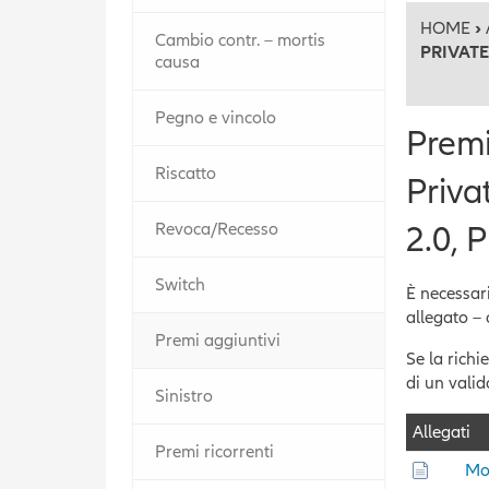
HOME
›
Cambio contr. – mortis
PRIVATE
causa
Pegno e vincolo
Premi
Riscatto
Priva
Revoca/Recesso
2.0, 
Switch
È necessari
allegato – 
Premi aggiuntivi
Se la richi
di un valid
Sinistro
Allegati
Premi ricorrenti
Mo