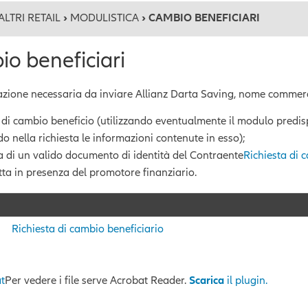
ALTRI RETAIL
›
MODULISTICA
› CAMBIO BENEFICIARI
o beneficiari
ione necessaria da inviare Allianz Darta Saving, nome commerc
a di cambio beneficio (utilizzando eventualmente il modulo predis
o nella richiesta le informazioni contenute in esso);
a di un valido documento di identità del Contraente
Richiesta di 
itta in presenza del promotore finanziario.
Richiesta di cambio beneficiario
t
Per vedere i file serve Acrobat Reader.
Scarica
il plugin.