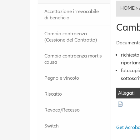
HOME
›
Accettazione irrevocabile
di beneficio
Cambi
Cambio contraenza
(Cessione del Contratto)
Documentaz
richiest
Cambio contraenza mortis
causa
riportand
fotocopi
Pegno e vincolo
sottoscr
Allegati
Riscatto
Revoca/Recesso
Switch
Get Acroba