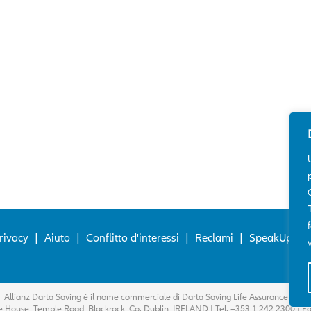
rivacy
|
Aiuto
|
Conflitto d'interessi
|
Reclami
|
SpeakUp@Al
Allianz Darta Saving è il nome commerciale di Darta Saving Life Assurance Dac.
 House, Temple Road, Blackrock, Co. Dublin, IRELAND | Tel. +353 1 242 2300 | 